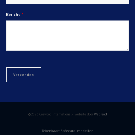
Bericht
*
©2026 Caswood international - website door
Webreact
Tekenkaart Safecard* modellen