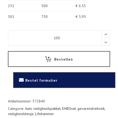
251
500
€ 6.55
501
750
€ 5.95
Verbanddoos
inhoud
DIN
13164-
2014
bedrukt
Bestellen
met
logo
vanaf
€
Bestel formulier
5,95
quantity
Artikelnummer:
372840
Categorie:
Auto veiligheidspakket, EHBOset, gevarendriehoek,
veiligheidshesje, Lifehammer