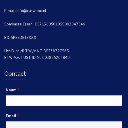
E-mail:
info@caswood.nl
Sparkasse Essen DE71360501050002047546
BIC SPESDE3EXXX
Ust.ID-nr. /B.T.W./V.A.T. DE338727585
BTW-V.A.T UST-ID NL 003855204B40
Contact
Naam
*
Email
*