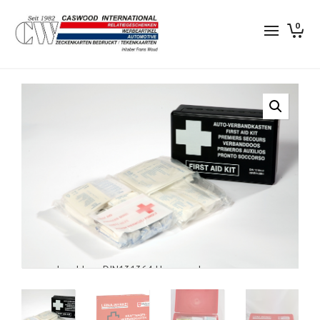
0
verbanddoos DIN131364 kleur rood