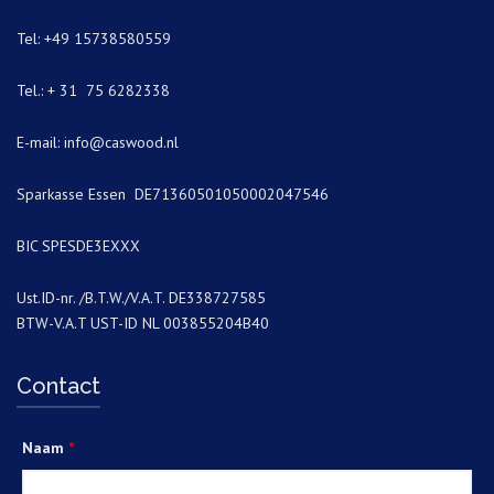
Tel: +49 15738580559
Tel.: + 31 75 6282338
E-mail:
info@caswood.nl
Sparkasse Essen DE71360501050002047546
BIC SPESDE3EXXX
Ust.ID-nr. /B.T.W./V.A.T. DE338727585
BTW-V.A.T UST-ID NL 003855204B40
Contact
Naam
*