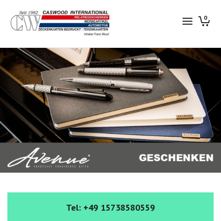
0
Tel:
+49 15738580559