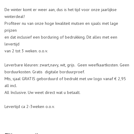
De winter komt er weer aan, dus is het tijd voor onze jaarlijkse
winterdeal!
Profiteer nu van onze hoge kwaliteit mutsen en sjaals met lage
prijzen
en dat inclusief een borduring of bedrukking. Dit alles met een
levertijd
van 2 tot 3 weken. o.o.v.
Leverbare kleuren: zwart,navy, wit, grijs. Geen weefkaartkosten. Geen
borduurkosten. Gratis digitale borduurproef.
Mts, sjaal GRATIS geborduurd of bedrukt met uw logo vanaf € 2,95
all incl.
All Inclusive. Uw weet direct wat u betaalt.
Levertijd ca 2-3weken o.o.v.