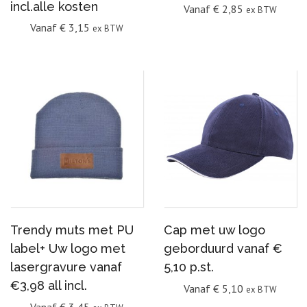
incl.alle kosten
Vanaf
€
2,85
ex BTW
Vanaf
€
3,15
ex BTW
Trendy muts met PU
Cap met uw logo
label+ Uw logo met
geborduurd vanaf €
lasergravure vanaf
5,10 p.st.
€3,98 all incl.
Vanaf
€
5,10
ex BTW
Vanaf
€
3,45