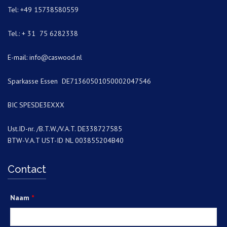
Tel: +49 15738580559
Tel.: + 31 75 6282338
E-mail:
info@caswood.nl
Sparkasse Essen DE71360501050002047546
BIC SPESDE3EXXX
Ust.ID-nr. /B.T.W./V.A.T. DE338727585
BTW-V.A.T UST-ID NL 003855204B40
Contact
Naam
*