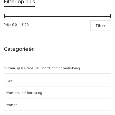
Filter op prijs
Mi
Ma
Prijs:
€ 0
—
€ 20
Filter
pri
pri
Categorieën
mutsen, sjaals, caps INCL.borduring of bedrukking
caps
Muts etc. incl borduring
mutsen