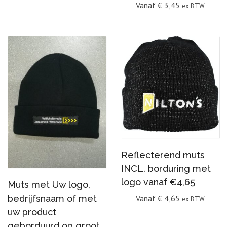
Vanaf
€
3,45
ex BTW
Reflecterend muts
INCL. borduring met
logo vanaf €4,65
Muts met Uw logo,
Vanaf
€
4,65
bedrijfsnaam of met
ex BTW
uw product
geborduurd op groot