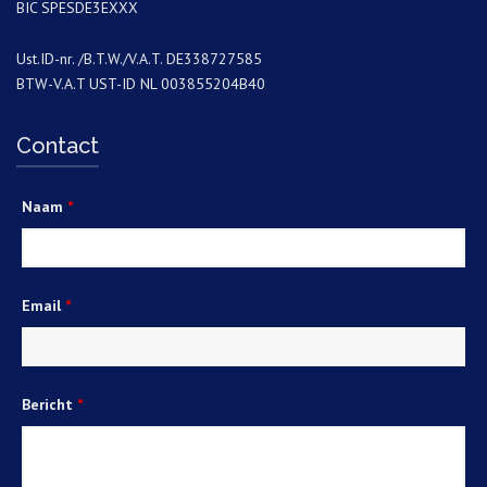
BIC SPESDE3EXXX
Ust.ID-nr. /B.T.W./V.A.T. DE338727585
BTW-V.A.T UST-ID NL 003855204B40
Contact
Naam
*
Email
*
Bericht
*