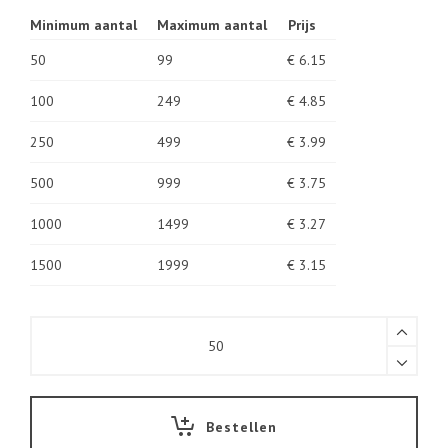
Minimum aantal
Maximum aantal
Prijs
50
99
€ 6.15
100
249
€ 4.85
250
499
€ 3.99
500
999
€ 3.75
1000
1499
€ 3.27
1500
1999
€ 3.15
Muts
grof
gebreid
gratis
geborduurd
met
Bestellen
uw