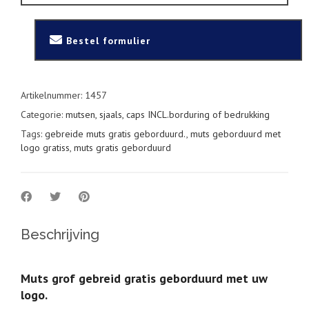
logo
quantity
Bestel formulier
Artikelnummer:
1457
Categorie:
mutsen, sjaals, caps INCL.borduring of bedrukking
Tags:
gebreide muts gratis geborduurd.
,
muts geborduurd met
logo gratiss
,
muts gratis geborduurd
Beschrijving
Muts grof gebreid gratis geborduurd met uw
logo.