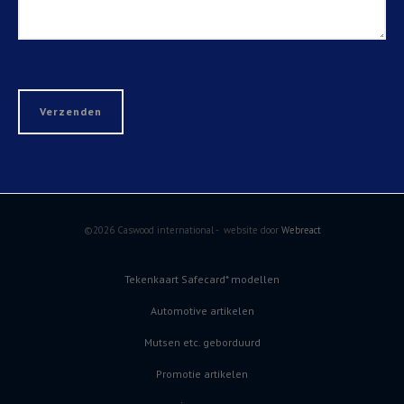
©2026 Caswood international - website door
Webreact
Tekenkaart Safecard* modellen
Automotive artikelen
Mutsen etc. geborduurd
Promotie artikelen