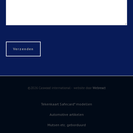
©2026 Caswood international - website door
Webreact
Tekenkaart Safecard* modellen
Automotive artikelen
Mutsen etc. geborduurd