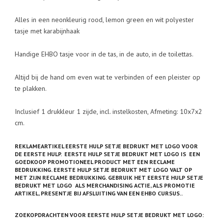
Alles in een neonkleurig rood, lemon green en wit polyester
tasje met karabijnhaak
Handige EHBO tasje voor in de tas, in de auto, in de toilettas.
Altijd bij de hand om even wat te verbinden of een pleister op
te plakken.
Inclusief 1 drukkleur 1 zijde, incl. instelkosten, Afmeting: 10x7x2
cm.
REKLAMEARTIKEL EERSTE HULP SETJE BEDRUKT MET LOGO VOOR
DE EERSTE HULP. EERSTE HULP SETJE BEDRUKT MET LOGO IS EEN
GOEDKOOP PROMOTIONEEL PRODUCT MET EEN RECLAME
BEDRUKKING. EERSTE HULP SETJE BEDRUKT MET LOGO VALT OP
MET ZIJN RECLAME BEDRUKKING. GEBRUIK HET EERSTE HULP SETJE
BEDRUKT MET LOGO ALS MERCHANDISING ACTIE, ALS PROMOTIE
ARTIKEL, PRESENTJE BIJ AFSLUITING VAN EEN EHBO CURSUS..
ZOEKOPDRACHTEN VOOR EERSTE HULP SETJE BEDRUKT MET LOGO: