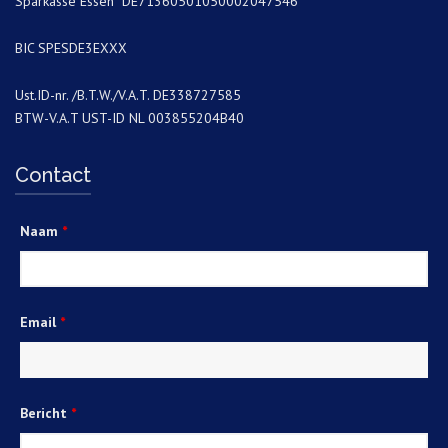
Sparkasse Essen DE71360501050002047546
BIC SPESDE3EXXX
Ust.ID-nr. /B.T.W./V.A.T. DE338727585
BTW-V.A.T UST-ID NL 003855204B40
Contact
Naam
*
Email
*
Bericht
*