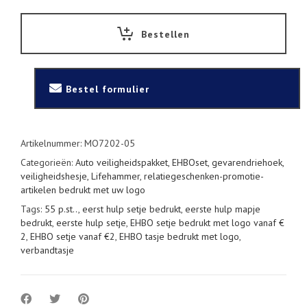
met
logo
voor
Bestellen
de
eerste
hulp
vanaf
Bestel formulier
€2,55
p.st.
quantity
Artikelnummer:
MO7202-05
Categorieën:
Auto veiligheidspakket, EHBOset, gevarendriehoek,
veiligheidshesje, Lifehammer
,
relatiegeschenken-promotie-
artikelen bedrukt met uw logo
Tags:
55 p.st..
,
eerst hulp setje bedrukt
,
eerste hulp mapje
bedrukt
,
eerste hulp setje
,
EHBO setje bedrukt met logo vanaf €
2
,
EHBO setje vanaf €2
,
EHBO tasje bedrukt met logo
,
verbandtasje