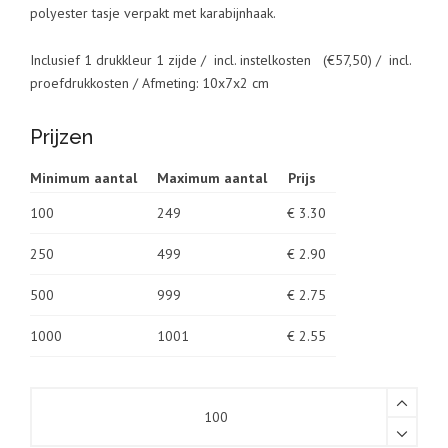
polyester tasje verpakt met karabijnhaak.
Inclusief 1 drukkleur 1 zijde / incl. instelkosten (€57,50) / incl.
proefdrukkosten / Afmeting: 10x7x2 cm
Prijzen
Minimum aantal
Maximum aantal
Prijs
100
249
€ 3.30
250
499
€ 2.90
500
999
€ 2.75
1000
1001
€ 2.55
EHBO
setje
bedrukt