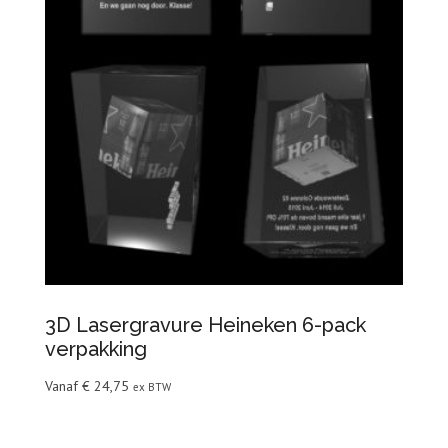
3D Lasergravure Heineken 6-pack
verpakking
Vanaf
€
24,75
ex BTW