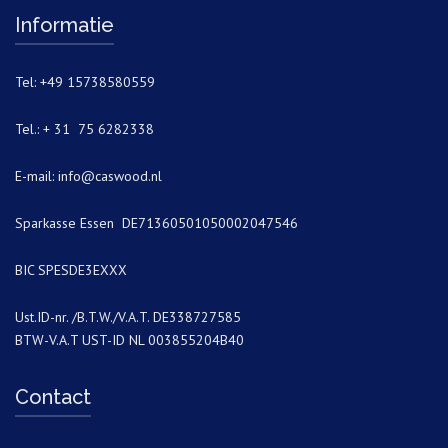
Informatie
Tel: +49 15738580559
Tel.: + 31 75 6282338
E-mail:
info@caswood.nl
Sparkasse Essen DE71360501050002047546
BIC SPESDE3EXXX
Ust.ID-nr. /B.T.W./V.A.T. DE338727585
BTW-V.A.T UST-ID NL 003855204B40
Contact