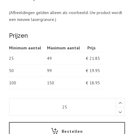
(Afbeeldingen gelden alleen als voorbeeld. Uw product wordt
een nieuwe lasergravure.)
Prijzen
Minimum aantal
Maximum aantal
Prijs
25
49
€ 21.85
50
99
€ 19.95
100
150
€ 18.95
3D
Lasergravure
Brandweer
blusvaartuig
quantity
Bestellen