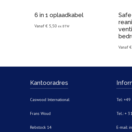
6 in 1 oplaadkabel
Safe
rean
Vanaf
€
5,50
ex BTW
venti
bedr
Vanaf
€
Kantooradres
Infor
Caswood International
Tel: +4
Frans Woud
Tel.: + 
Rebstock 14
E-mail:
i