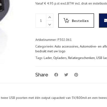
Vanaf € 4.95 p.st excl.BTW incl. druk en instelkos
Duo
auto
Bestellen
USB
oplader
zwart
quantity
Artikelnummer:
P302.061
Categorieën:
Auto accessoires
,
Automotive- en afte
bedrukt met uw logo
Tags:
Lader
,
Opladers
,
Relatiegeschenken
,
USB la
Share
 twee USB poorten met één output capaciteit van 5V/800mA en een tweede 