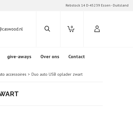
Rebstock 14 D-45239 Essen - Duitsland
0
@caswood.nl
give-aways
Over ons
Contact
uto accessoires
>
Duo auto USB oplader zwart
ZWART