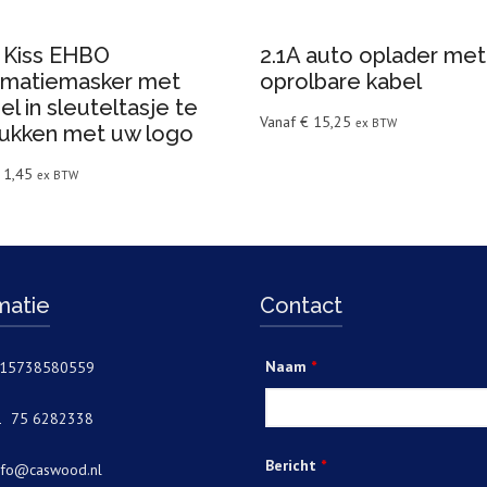
 Kiss EHBO
2.1A auto oplader met
imatiemasker met
oprolbare kabel
el in sleuteltasje te
Vanaf
€
15,25
ex BTW
ukken met uw logo
1,45
ex BTW
matie
Contact
Naam
*
9 15738580559
31 75 6282338
Bericht
*
nfo@caswood.nl