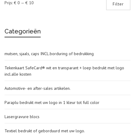
Mi
Ma
Prijs:
€ 0
—
€ 10
Filter
pri
pri
Categorieën
mutsen, sjaals, caps INCL.borduring of bedrukking
Tekenkaart SafeCard® wit en transparant + loep bedrukt met logo
incl.alle kosten
Automotive- en after-sales artikelen.
Paraplu bedrukt met uw logo in 1 kleur tot full color
Lasergravure blocs
Textiel bedrukt of geborduurd met uw logo.