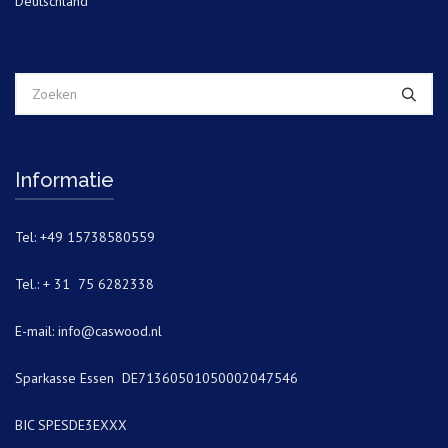
Deutschland
Informatie
Tel: +49 15738580559
Tel.: + 31 75 6282338
E-mail:
info@caswood.nl
Sparkasse Essen DE71360501050002047546
BIC SPESDE3EXXX