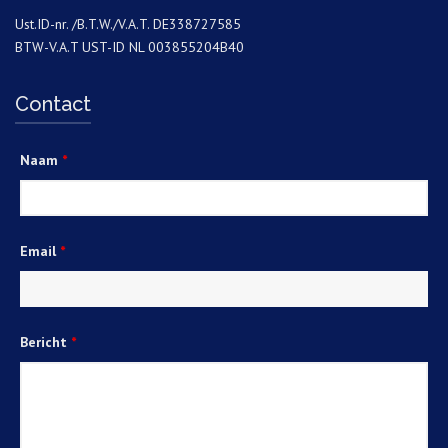
Ust.ID-nr. /B.T.W./V.A.T. DE338727585
BTW-V.A.T UST-ID NL 003855204B40
Contact
Naam
*
Email
*
Bericht
*