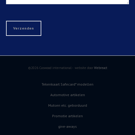
©2026 Caswood international - website door
Webreact
Tekenkaart Safecard* modellen
Automotive artikelen
Mutsen etc. geborduurd
Promotie artikelen
give-aways